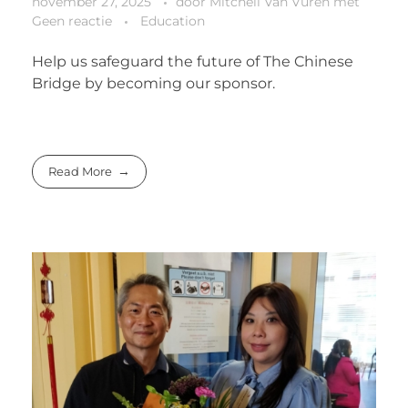
november 27, 2025
door
Mitchell Van Vuren
met
Geen reactie
Education
Help us safeguard the future of The Chinese
Bridge by becoming our sponsor.
Read More