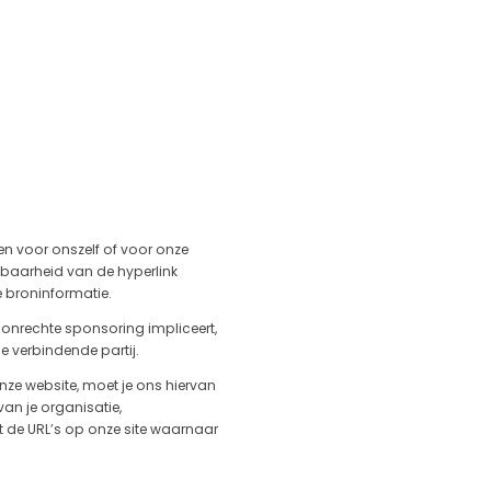
ien voor onszelf of voor onze
htbaarheid van de hyperlink
e broninformatie.
 onrechte sponsoring impliceert,
e verbindende partij.
nze website, moet je ons hiervan
an je organisatie,
met de URL’s op onze site waarnaar