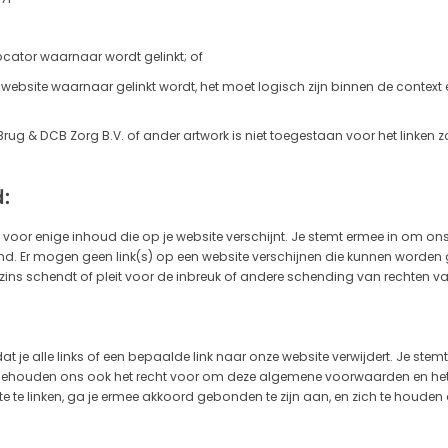
cator waarnaar wordt gelinkt; of
website waarnaar gelinkt wordt, het moet logisch zijn binnen de contex
Brug & DCB Zorg B.V. of ander artwork is niet toegestaan ​​voor het linke
:
voor enige inhoud die op je website verschijnt. Je stemt ermee in om on
d. Er mogen geen link(s) op een website verschijnen die kunnen worden geï
zins schendt of pleit voor de inbreuk of andere schending van rechten v
je alle links of een bepaalde link naar onze website verwijdert. Je stemt
e behouden ons ook het recht voor om deze algemene voorwaarden en het
e te linken, ga je ermee akkoord gebonden te zijn aan, en zich te houd