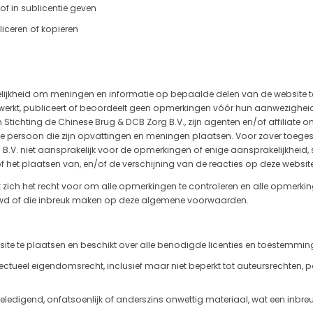
of in sublicentie geven
iceren of kopieren
ijkheid om meningen en informatie op bepaalde delen van de website te 
 bewerkt, publiceert of beoordeelt geen opmerkingen vóór hun aanwezighei
tichting de Chinese Brug & DCB Zorg B.V., zijn agenten en/of affiliat
persoon die zijn opvattingen en meningen plaatsen. Voor zover toegest
 B.V. niet aansprakelijk voor de opmerkingen of enige aansprakelijkheid
f het plaatsen van, en/of de verschijning van de reacties op deze websit
zich het recht voor om alle opmerkingen te controleren en alle opmerking
d of die inbreuk maken op deze algemene voorwaarden.
te te plaatsen en beschikt over alle benodigde licenties en toestemmin
ctueel eigendomsrecht, inclusief maar niet beperkt tot auteursrechten,
 beledigend, onfatsoenlijk of anderszins onwettig materiaal, wat een inbre