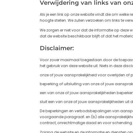
Verwijdering van links van on
Als je een link op onze website vindt die om wel
hoogte stellen. We zullen verzoeken om links te ver
We zorgen er niet voor dat de informatie op deze 
dat de website beschikbaar blijft of dat het mate
Disclaimer:
Voor zover maximaal toegestaan ​​door de toepassel
het gebruik van deze website uit. Niets in deze discl
onze of jouw aansprakelijkheid voor overlijden of pe
beperking of uitsluiting van onze of jouw aansprake
een van onze of jouw aansprakelijkheden beperken o
sluit een van onze of jouw aansprakelijkheden uit 
De beperkingen en verbodsbepalingen van aansprake
voorgaande paragraaf; en (b) alle aansprakelijkhed
contract, onrechtmatige daad en voor schending va
Zolang de website en de informatie en diensten op 