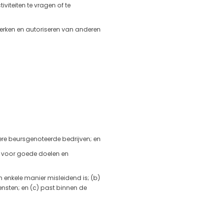
viteiten te vragen of te
ewerken en autoriseren van anderen
ere beursgenoteerde bedrijven; en
a voor goede doelen en
n enkele manier misleidend is; (b)
ensten; en (c) past binnen de