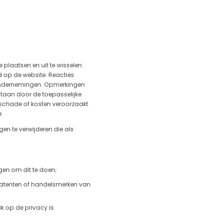
plaatsen en uit te wisselen.
d op de website. Reacties
e ondernemingen. Opmerkingen
aan ​​door de toepasselijke
, schade of kosten veroorzaakt
e.
en te verwijderen die als
gen om dit te doen;
 patenten of handelsmerken van
uk op de privacy is.