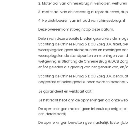
Materiaal van chinesebrug.nl verkopen, verhuren 
materiaal van chinesebrug.nl reproduceren, dupl
Herdistribueren van inhoud van chinesebrug.nl
Deze overeenkomst begint op deze datum.
Delen van deze website bieden gebruikers de mogel
Stichting de Chinese Brug & DCB Zorg B.V. filtert,
weerspiegelen geen standpunten en meningen van S
weerspiegelen de standpunten en meningen van de 
wetgeving, is Stichting de Chinese Brug & DCB Zorg
en/of geleden als gevolg van het gebruik van, en/o
Stichting de Chinese Brug & DCB Zorg B.V. behoudt 
ongepast of beledigend kunnen worden beschouw
Je garandeert en verklaart dat:
Je het recht hebt om de opmerkingen op onze websi
De opmerkingen maken geen inbreuk op enig intelle
een derde partij;
De opmerkingen bevatten geen lasterlijk, lasterlijk,