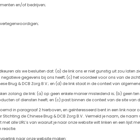
enten en/of bedrijven;
 vertegenwoordigen;
uren als we besluiten dat: (a) de link ons ​​er niet gunstig uit zou laten z
 negatieve gegevens bij ons heeft; (c) het voordeel voor ons van de zic
se Brug & DCB Zorg B.V.; en (d) de link staat in de context van algemen
n zolang de link: (a) op geen enkele manier misleidend is; (b) geen ten
ucten of diensten heeft; en (c) past binnen de context van de site van d
oemd in paragraaf 2 hierboven, en geïnteresseerd bent in een link naar o
ar Stichting de Chinese Brug & DCB Zorg B.V.. Vermeld je naam, de naam v
t met alle URL’s van waaruit je naar onze website wilt linken en een lijst 
 reactie.
yperlink naar onze website maken: