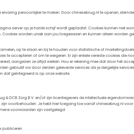
 ervaring persoonlijker te maken. Door chinesebrug.nl te openen, stemde 
pagina server op je harde schijf wordt geplaatst. Cookies kunnen niet 
sen. Cookies worden uniek aan jou toegewezen en kunnen alleen worden ge
amelen, op te slaan en bij te houden voor statistische of marketingdoel
s te accepteren of om te weigeren. Er zijn enkele vereiste cookies die no
ereist, aangezien ze altijd werken. Hou er rekening mee dat door het accep
en gebruikt via door derden geleverde services als je dergelijke services
 dat geïntegreerd is op onze website.
rug & DCB Zorg B.V. en/of zijn licentiegevers de intellectuele eigendomsr
n zijn voorbehouden. Je hebt hier toegang toe vanaf chinesebrug.nl voor j
emene voorwaarden zijn vastgelegd.
w publiceren