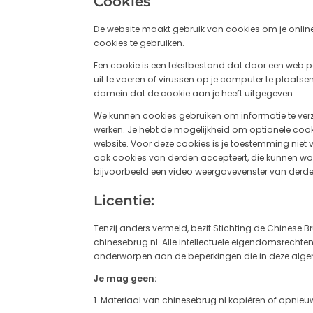
Cookies
De website maakt gebruik van cookies om je online
cookies te gebruiken.
Een cookie is een tekstbestand dat door een web 
uit te voeren of virussen op je computer te plaat
domein dat de cookie aan je heeft uitgegeven.
We kunnen cookies gebruiken om informatie te verz
werken. Je hebt de mogelijkheid om optionele cookie
website. Voor deze cookies is je toestemming niet v
ook cookies van derden accepteert, die kunnen word
bijvoorbeeld een video weergavevenster van derden
Licentie:
Tenzij anders vermeld, bezit Stichting de Chinese B
chinesebrug.nl. Alle intellectuele eigendomsrechte
onderworpen aan de beperkingen die in deze alg
Je mag geen:
Materiaal van chinesebrug.nl kopiëren of opnieu