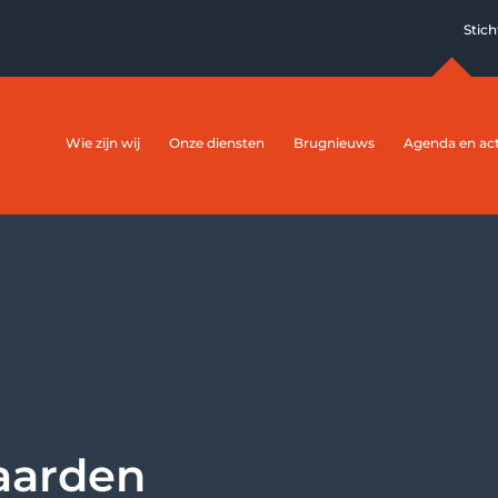
Stic
Wie zijn wij
Onze diensten
Brugnieuws
Agenda en act
aarden