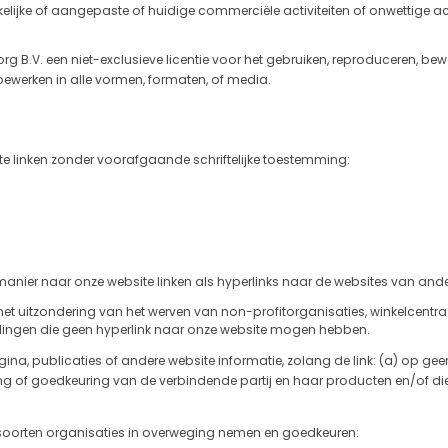
lijke of aangepaste of huidige commerciële activiteiten of onwettige acti
Zorg B.V. een niet-exclusieve licentie voor het gebruiken, reproduceren, b
ewerken in alle vormen, formaten, of media.
e linken zonder voorafgaande schriftelijke toestemming:
 manier naar onze website linken als hyperlinks naar de websites van and
met uitzondering van het werven van non-profitorganisaties, winkelcentr
lingen die geen hyperlink naar onze website mogen hebben.
na, publicaties of andere website informatie, zolang de link: (a) op gee
ing of goedkeuring van de verbindende partij en haar producten en/of di
soorten organisaties in overweging nemen en goedkeuren: