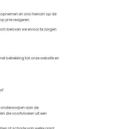
ns opnemen en ons hiervan op de
op je te reageren.
noch beloven we ervoor te zorgen
et betrekking tot onze website en
of
ijn onderworpen aan de
en die voortvloeien uit een
erlies of schade van welke aard