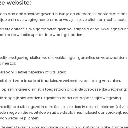
ze website:
ke reden dan ook aanstootgevend is, kun je op elk moment contact met o
wijderen in overweging nemen, maar we zijn niet verplicht om rechtstreeks 
website correct is. We garanderen geen volledigheid of nauwkeurigheid, 
riaal op de website up-to-date wordt gehouden.
ijke wetgeving, sluiten we alle verklaringen, garanties en voorwaarden m
aimer zal:
rsoonlijk letsel beperken of uitsluiten;
lijkheid voor fraude of frauduleuze verkeerde voorstelling van zaken;
p een manier die niet is toegestaan ​​onder de toepasselijke wetgeving; 
die mogelijk niet worden uitgesloten onder de toepasselijke wetgeving.
lijkheid uiteengezet in deze Sectie en elders in deze disclaimer: (a) z
en regelen die voortvloeien uit de disclaimer, inclusief aansprakelijkhed
n wettelijke plichten.
de website gratis worden aangeboden, zijn wij niet aansprakelijk voor v