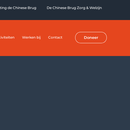
hting de Chinese Brug
De Chinese Brug Zorg & Welzijn
iviteiten
Werken bij
Contact
Doneer