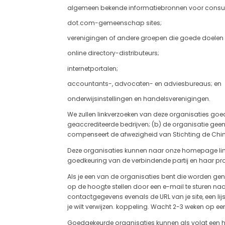
algemeen bekende informatiebronnen voor consum
dot.com-gemeenschap sites;
verenigingen of andere groepen die goede doelen
online directory-distributeurs;
internetportalen;
accountants-, advocaten- en adviesbureaus; en
onderwijsinstellingen en handelsverenigingen.
We zullen linkverzoeken van deze organisaties goedke
geaccrediteerde bedrijven; (b) de organisatie geen
compenseert de afwezigheid van Stichting de Chine
Deze organisaties kunnen naar onze homepage linke
goedkeuring van de verbindende partij en haar prod
Als je een van de organisaties bent die worden gen
op de hoogte stellen door een e-mail te sturen na
contactgegevens evenals de URL van je site, een lijs
je wilt verwijzen. koppeling. Wacht 2-3 weken op een
Goedgekeurde organisaties kunnen als volgt een h