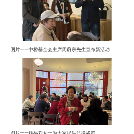
：
更
全
图片——中桥基金会主席周蔚宗先生宣布新活动
面
的
便
民
服
图片——钱福彩女士为大家提供法律咨询